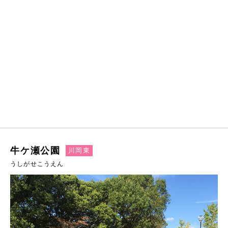
牛ケ瀬公園
川岡東
うしがせこうえん